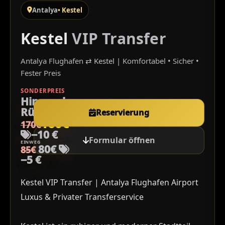
Antalya
• Kestel
Kestel
VIP Transfer
Antalya Flughafen
⇄ Kestel |
Komfortabel
•
Sicher
•
Fester Preis
SONDERPREIS
Hin- und
Rückfahrt
Reservierung
160€
170€
−10 €
Formular öffnen
EINWEG
80€
85€
−5 €
Kestel VIP Transfer | Antalya Flughafen Airport
Luxus & Privater Transferservice